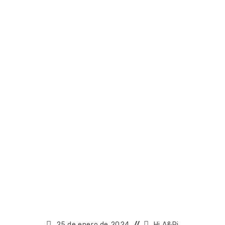
25 de enero de 2024
Hi A&Pi